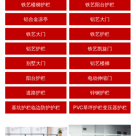
铁艺楼梯护栏
铁艺阳台护栏
铝合金凉亭
铝艺大门
铁艺大门
铁艺护栏
铝艺护栏
铁艺凯旋门
别墅大门
铝艺楼梯
阳台护栏
电动伸缩门
道路护栏
锌钢护栏
基坑护栏临边防护护栏
PVC草坪护栏变压器护栏