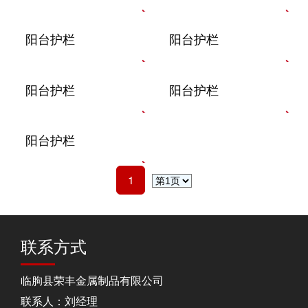
阳台护栏
阳台护栏
阳台护栏
阳台护栏
阳台护栏
1
联系方式
临朐县荣丰金属制品有限公司
联系人：刘经理