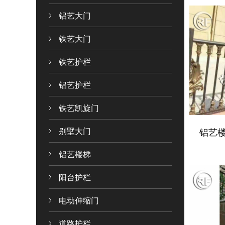
铝艺大门
铁艺大门
铁艺护栏
铝艺护栏
铁艺凯旋门
别墅大门
铝艺
铝艺楼梯
阳台护栏
电动伸缩门
道路护栏