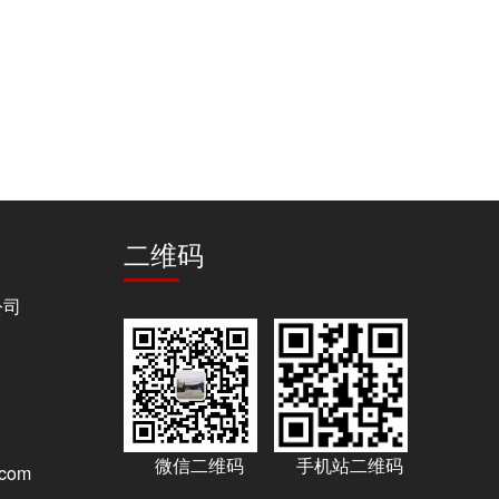
二维码
公司
微信二维码
手机站二维码
com